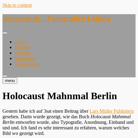
Skip to content
designest.de – Fotografien Leipzig
Leica
Bluesky
Kontakt
Impressum
Datenschutz
menu
Holocaust Mahnmal Berlin
Gestern habe ich auf 3sat einen Beitrag über
Lars Müller Publishers
gesehen. Darin wurde gezeigt, wie das Buch
Holocaust Mahnmal
Berlin
entwurfen wurde, also Typografie, Anordnung, Einband und
und und. Ich fand es sehr interessant zu erfahren, warum welches
Bild wo gezeigt wird.