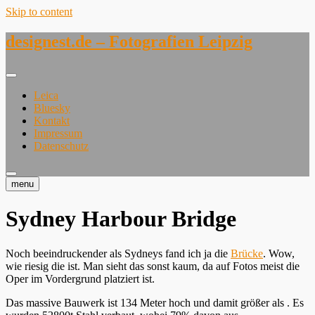
Skip to content
designest.de – Fotografien Leipzig
Leica
Bluesky
Kontakt
Impressum
Datenschutz
menu
Sydney Harbour Bridge
Noch beeindruckender als Sydneys
fand ich ja die
Brücke
. Wow,
wie riesig die ist. Man sieht das sonst kaum, da auf Fotos meist die
Oper im Vordergrund platziert ist.
Das massive Bauwerk ist 134 Meter hoch und damit größer als
. Es