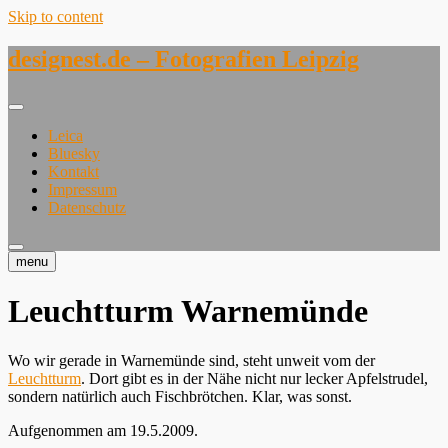
Skip to content
designest.de – Fotografien Leipzig
Leica
Bluesky
Kontakt
Impressum
Datenschutz
menu
Leuchtturm Warnemünde
Wo wir gerade in Warnemünde sind, steht unweit vom
der
Leuchtturm
. Dort gibt es in der Nähe nicht nur lecker Apfelstrudel,
sondern natürlich auch Fischbrötchen. Klar, was sonst.
Aufgenommen am 19.5.2009.