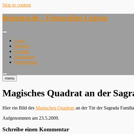
Skip to content
designest.de – Fotografien Leipzig
Leica
Bluesky
Kontakt
Impressum
Datenschutz
menu
Magisches Quadrat an der Sagr
Hier ein Bild des
Magischen Quadrats
an der Tür der Sagrada Famili
Aufgenommen am 23.5.2009.
Schreibe einen Kommentar