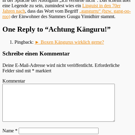
in der Sprache der Aboriginis „Ich verstehe nicht“. Das scheint aber
eine Legende zu sein, zumindest wies ein
Linguist in den 70er
Jahren nach
, dass das Wort vom Begriff
„gangurru“ (bzw. gang-oo-
roo)
der Einwohner des Stammes Guugu Yimidhirr stammt.
One Reply to “Achtung Känguru!”
Pingback:
► Boxen Kängurus wirklich gerne?
Schreibe einen Kommentar
Deine E-Mail-Adresse wird nicht veröffentlicht.
Erforderliche
Felder sind mit
*
markiert
Kommentar
Name
*