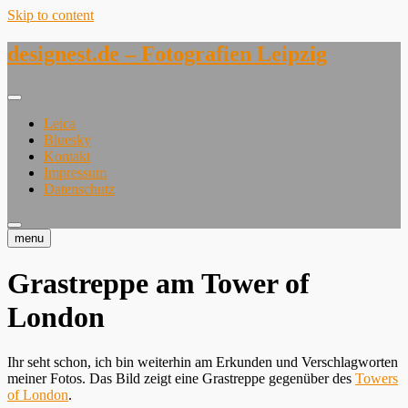
Skip to content
designest.de – Fotografien Leipzig
Leica
Bluesky
Kontakt
Impressum
Datenschutz
menu
Grastreppe am Tower of
London
Ihr seht schon, ich bin weiterhin am Erkunden und Verschlagworten
meiner Fotos. Das Bild zeigt eine Grastreppe gegenüber des
Towers
of London
.