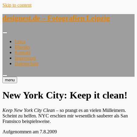
Skip to content
designest.de – Fotografien Leipzig
Leica
Bluesky
Kontakt
Impressum
Datenschutz
menu
New York City: Keep it clean!
Keep New York City Clean
– so prangt es an vielen Mülleimern.
Scheint zu helfen. NYC erschien mir wesentlich sauberer als San
Fransisco beispielsweise.
Aufgenommen am 7.8.2009