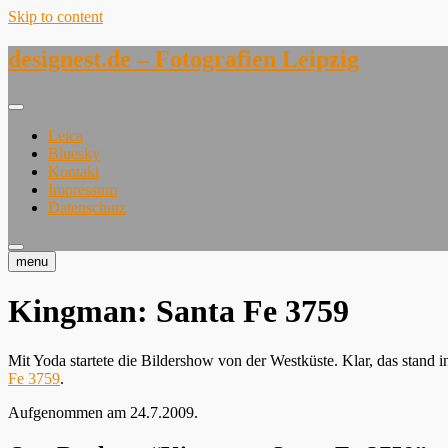
Skip to content
designest.de – Fotografien Leipzig
Leica
Bluesky
Kontakt
Impressum
Datenschutz
menu
Kingman: Santa Fe 3759
Mit Yoda startete die Bildershow von der Westküste. Klar, das stand i
Fe 3759
.
Aufgenommen am 24.7.2009.