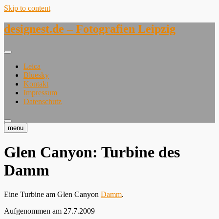
Skip to content
designest.de – Fotografien Leipzig
Leica
Bluesky
Kontakt
Impressum
Datenschutz
menu
Glen Canyon: Turbine des
Damm
Eine Turbine am Glen Canyon
Damm
.
Aufgenommen am 27.7.2009