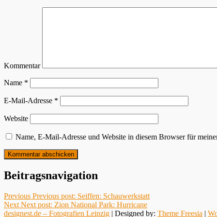
Kommentar
Name
*
E-Mail-Adresse
*
Website
Name, E-Mail-Adresse und Website in diesem Browser für meine
Beitragsnavigation
Previous
Previous post:
Seiffen: Schauwerkstatt
Next
Next post:
Zion National Park: Hurricane
designest.de – Fotografien Leipzig
| Designed by:
Theme Freesia
|
Wo