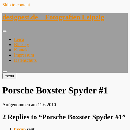
Skip to content
designest.de – Fotografien Leipzig
Leica
Bluesky
Kontakt
Impressum
Datenschutz
menu
Porsche Boxster Spyder #1
Aufgenommen am 11.6.2010
2 Replies to “Porsche Boxster Spyder #1”
bycan
sagt: