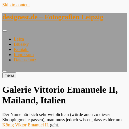
Skip to content
designest.de – Fotografien Leipzig
Leica
Bluesky
Kontakt
Impressum
Datenschutz
menu
Galerie Vittorio Emanuele II,
Mailand, Italien
Der Name hört sich sehr weiblich an (würde auch zu dieser
Shoppingmeile passen), man muss jedoch wissen, dass es hier um
König Viktor Emanuel II.
geht.