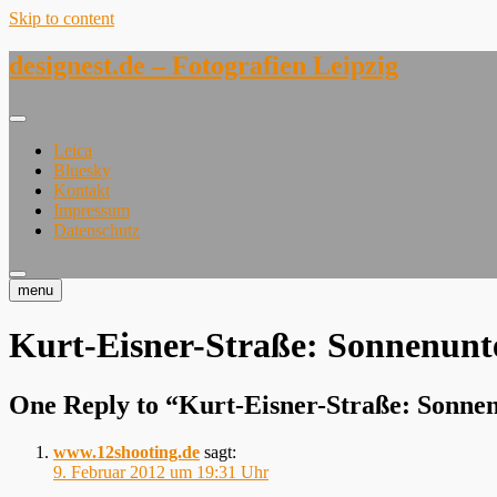
Skip to content
designest.de – Fotografien Leipzig
Leica
Bluesky
Kontakt
Impressum
Datenschutz
menu
Kurt-Eisner-Straße: Sonnenunt
One Reply to “Kurt-Eisner-Straße: Sonne
www.12shooting.de
sagt:
9. Februar 2012 um 19:31 Uhr