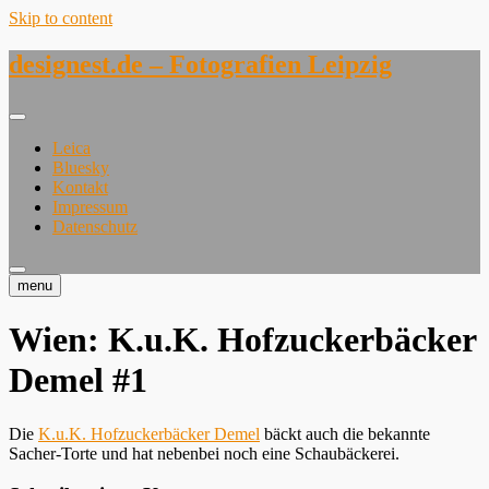
Skip to content
designest.de – Fotografien Leipzig
Leica
Bluesky
Kontakt
Impressum
Datenschutz
menu
Wien: K.u.K. Hofzuckerbäcker
Demel #1
Die
K.u.K. Hofzuckerbäcker Demel
bäckt auch die bekannte
Sacher-Torte und hat nebenbei noch eine Schaubäckerei.