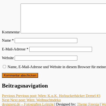
Kommentar
Name
*
E-Mail-Adresse
*
Website
Name, E-Mail-Adresse und Website in diesem Browser für meine
Beitragsnavigation
Previous
Previous post:
Wien: K.u.K. Hofzuckerbäcker Demel #3
Next
Next post:
Wien: Weihnachtsdeko
designest.de – Fotografien Leipzig
| Designed by:
Theme Freesia
|
Wo