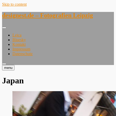
Skip to content
designest.de – Fotografien Leipzig
Leica
Bluesky
Kontakt
Impressum
Datenschutz
menu
Japan