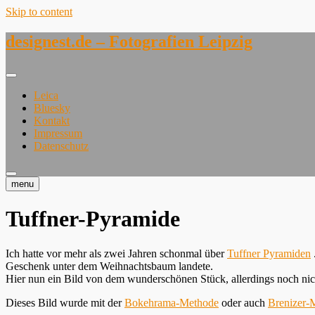
Skip to content
designest.de – Fotografien Leipzig
Leica
Bluesky
Kontakt
Impressum
Datenschutz
menu
Tuffner-Pyramide
Ich hatte vor mehr als zwei Jahren schonmal über
Tuffner Pyramiden
Geschenk unter dem Weihnachtsbaum landete.
Hier nun ein Bild von dem wunderschönen Stück, allerdings noch ni
Dieses Bild wurde mit der
Bokehrama-Methode
oder auch
Brenizer-