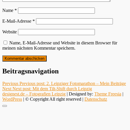
Name
*
E-Mail-Adresse
*
Website
Name, E-Mail-Adresse und Website in diesem Browser für
meinen nächsten Kommentar speichern.
Beitragsnavigation
Previous
Previous post:
2. Leipziger Fotomarathon – Mein Beiträge
Next
Next post:
Mit dem Tilt-Shift durch Leipzig
designest.de – Fotografien Leipzig
| Designed by:
Theme Freesia
|
WordPress
| © Copyright All right reserved |
Datenschutz