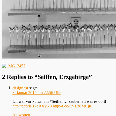
2 Replies to “Seiffen, Erzgebirge”
designest
sagt:
3. Januar 2015 um 22:56 Uhr
Ich war vor kurzem in #Seiffen… zauberhaft war es dort!
http://t.co/IP17qRXyN3
http://t.co/RVlJz8MCjK
Antworten